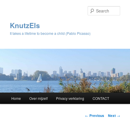
Sear
KnutzEls
It takes a lifetime to become a child (Pablo Picasso)
Main
Home
Over mijzelf
Privacy verklaring
CONTACT
Skip
menu
to
Post
←
Previous
Next
→
navigation
primary