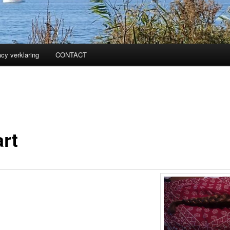
acy verklaring
CONTACT
art