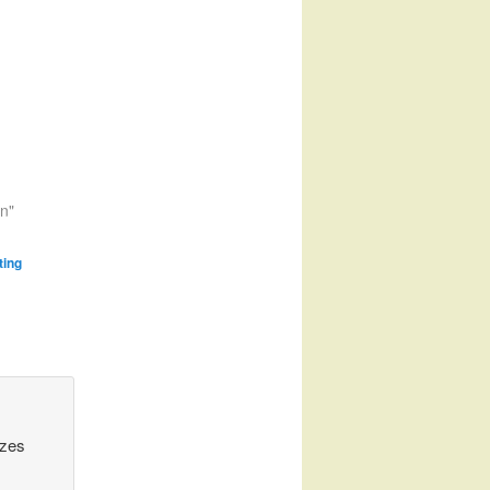
en"
ting
 zes