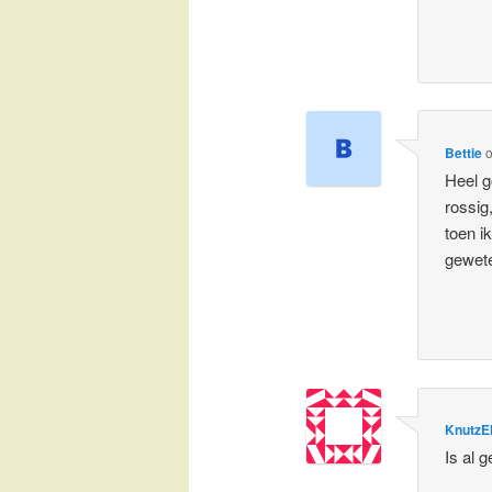
Bettie
Heel g
rossig
toen i
gewet
KnutzE
Is al 