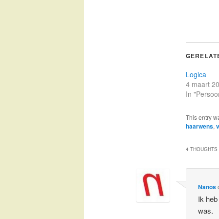
GERELAT
Logica
4 maart 2
In "Persoon
This entry w
haarwens
,
v
4 THOUGHTS 
Nanos
Ik heb
was.