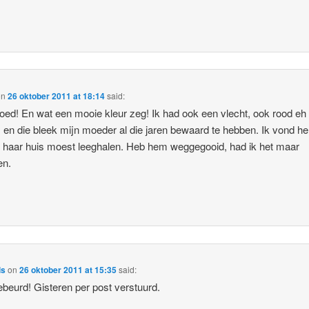
on
26 oktober 2011 at 18:14
said:
oed! En wat een mooie kleur zeg! Ik had ook een vlecht, ook rood eh
, en die bleek mijn moeder al die jaren bewaard te hebben. Ik vond h
k haar huis moest leeghalen. Heb hem weggegooid, had ik het maar
en.
ls
on
26 oktober 2011 at 15:35
said:
gebeurd! Gisteren per post verstuurd.