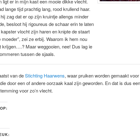
n ligt er in mijn kast een mooie dikke vlecht.
d lange tijd prachtig lang, rood krullend haar.
hij zag dat er op zijn kruintje allengs minder
de, besloot hij rigoureus de schaar erin te laten
 kapster vlocht zijn haren en knipte de staart
je moeder”, zei ze erbij. Waarom ik hem nou
t krijgen….? Maar weggooien, nee! Dus lag ie
rkommeren tussen de sjaals.
laatst van de
Stichting Haarwens
, waar pruiken worden gemaakt voor
r die door een of andere oorzaak kaal zijn geworden. En dat is dus een
temming voor zo’n vlecht.
 OP:
LEUK: