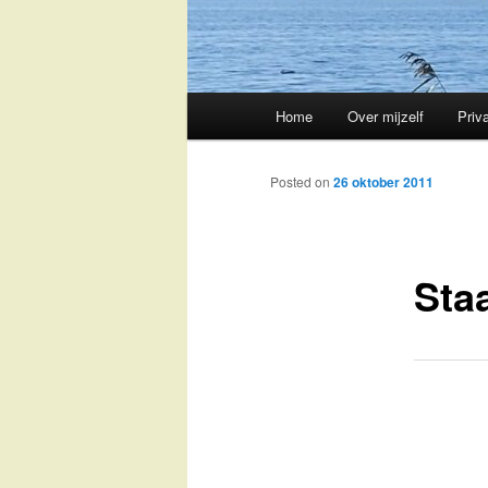
Main
Home
Over mijzelf
Priv
Skip
menu
to
Posted on
26 oktober 2011
primary
Sta
content