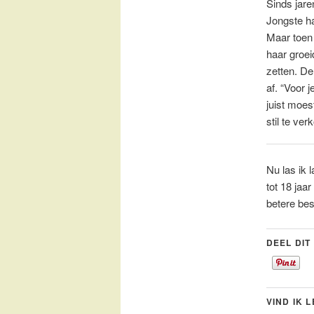
Sinds jare
Jongste ha
Maar toen 
haar groei
zetten. De
af. “Voor 
juist moes
stil te ve
Nu las ik 
tot 18 jaa
betere bes
DEEL DIT
VIND IK 