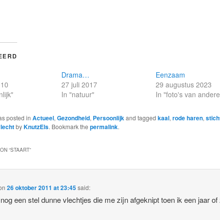
EERD
Drama…
Eenzaam
010
27 juli 2017
29 augustus 2023
lijk"
In "natuur"
In "foto's van ander
as posted in
Actueel
,
Gezondheid
,
Persoonlijk
and tagged
kaal
,
rode haren
,
stich
lecht
by
KnutzEls
. Bookmark the
permalink
.
ON “
STAART
”
on
26 oktober 2011 at 23:45
said:
 nog een stel dunne vlechtjes die me zijn afgeknipt toen ik een jaar of