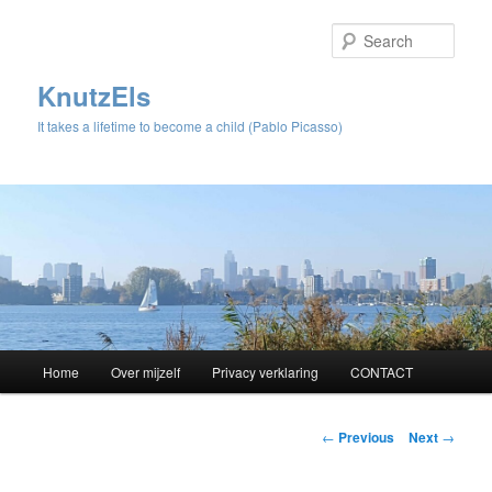
Sear
KnutzEls
It takes a lifetime to become a child (Pablo Picasso)
Main
Home
Over mijzelf
Privacy verklaring
CONTACT
Skip
menu
to
Post
←
Previous
Next
→
navigation
primary