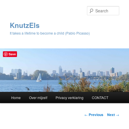
Sear
KnutzEls
It takes a lifetime to become a child (Pablo Picasso)
Save
Main
Home
Over mijzelf
Privacy verklaring
CONTACT
Skip
menu
to
Post
←
Previous
Next
→
navigation
primary