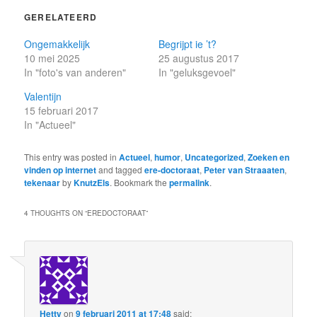
GERELATEERD
Ongemakkelijk
Begrijpt ie ’t?
10 mei 2025
25 augustus 2017
In "foto's van anderen"
In "geluksgevoel"
Valentijn
15 februari 2017
In "Actueel"
This entry was posted in
Actueel
,
humor
,
Uncategorized
,
Zoeken en
vinden op internet
and tagged
ere-doctoraat
,
Peter van Straaaten
,
tekenaar
by
KnutzEls
. Bookmark the
permalink
.
4 THOUGHTS ON “
EREDOCTORAAT
”
Hetty
on
9 februari 2011 at 17:48
said: