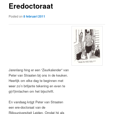
Eredoctoraat
content
Posted on
8 februari 2011
Jarenlang hing er een “Zeurkalender” van
Peter van Straaten bij ons in de keuken.
Heerlijk om elke dag te beginnen met
weer zo’n briljante tekening en even te
g(r/l)imlachen om het bijschrift.
En vandaag krijgt Peter van Straaten
een ere-doctoraat van de
Rijksuniversiteit Leiden. Omdat hij als