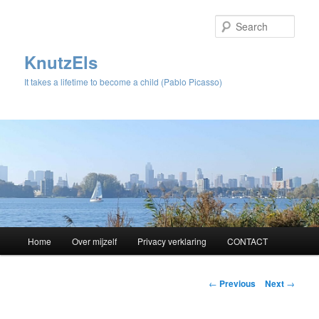
Sear
KnutzEls
It takes a lifetime to become a child (Pablo Picasso)
Main
Home
Over mijzelf
Privacy verklaring
CONTACT
Skip
menu
to
Post
←
Previous
Next
→
navigation
primary