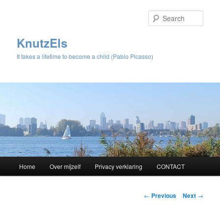
Sear
KnutzEls
It takes a lifetime to become a child (Pablo Picasso)
Main
Home
Over mijzelf
Privacy verklaring
CONTACT
Skip
menu
to
Post
←
Previous
Next
→
navigation
primary