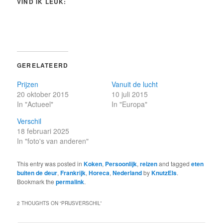
VIND IK LEUK:
GERELATEERD
Prijzen
Vanuit de lucht
20 oktober 2015
10 juli 2015
In "Actueel"
In "Europa"
Verschil
18 februari 2025
In "foto's van anderen"
This entry was posted in
Koken
,
Persoonlijk
,
reizen
and tagged
eten
buiten de deur
,
Frankrijk
,
Horeca
,
Nederland
by
KnutzEls
.
Bookmark the
permalink
.
2 THOUGHTS ON “
PRIJSVERSCHIL
”