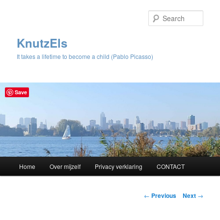
Sear
KnutzEls
It takes a lifetime to become a child (Pablo Picasso)
Save
Main
Home
Over mijzelf
Privacy verklaring
CONTACT
Skip
menu
to
Post
←
Previous
Next
→
navigation
primary