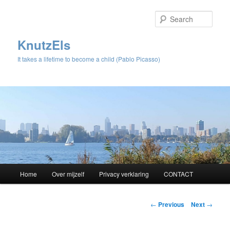
Sear
KnutzEls
It takes a lifetime to become a child (Pablo Picasso)
Main
Home
Over mijzelf
Privacy verklaring
CONTACT
Skip
menu
to
Post
←
Previous
Next
→
navigation
primary