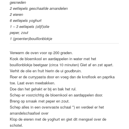
gesneden
2 eetlepels geschaafde amandelen
2 eieren
6 eetlepels yoghurt
1 – 3 eetlepels (olijf)olie
peper, zout
1 (groenten)bouillonblokje
Verwarm de oven voor op 200 graden.
Kook de bloemkool en aardappelen in water met het
bouillonblokje beetgaar (circa 10 minuten) Giet af en zet apart.
Verhit de olie en fruit hierin de ui goudbruin.
Roer er de currypasta door en voeg dan de knoflook en paprika
toe. Laat even meebakken.
Doe dan het gehakt er bij en bak het rul.
Schep er voorzichtig de bloemkool en aardappelen door.
Breng op smaak met peper en zout.
Schep alles in een ovenvaste schaal *) en verdeel er het
amandelschaafsel over
Klop de eieren met de yoghurt en giet dit mengsel over de
schotel.