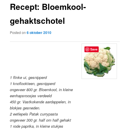
Recept: Bloemkool-
content
gehaktschotel
Posted on
6 oktober 2010
Save
1 flinke ui, gesnipperd
1 knoflookteen, gesnipperd
ongeveer 800 gr. Bloemkool, in kleine
eenhapsroosjes verdeeld
450 gr. Vastkokende aardappelen, in
blokjes gesneden.
2 eetlepels Patak currypasta
ongeveer 300 gr. half om half gehakt
1 rode paprika, in kleine stukjes