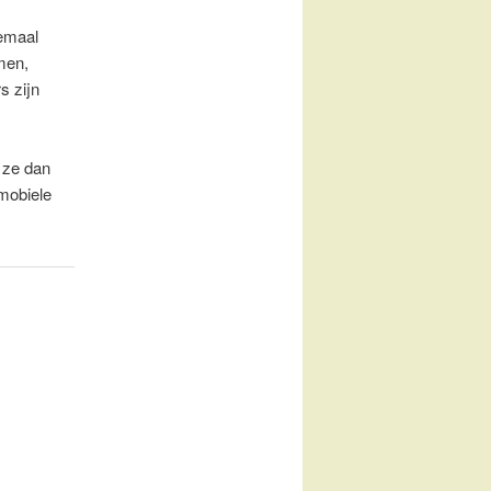
lemaal
rmen,
s zijn
 ze dan
 mobiele