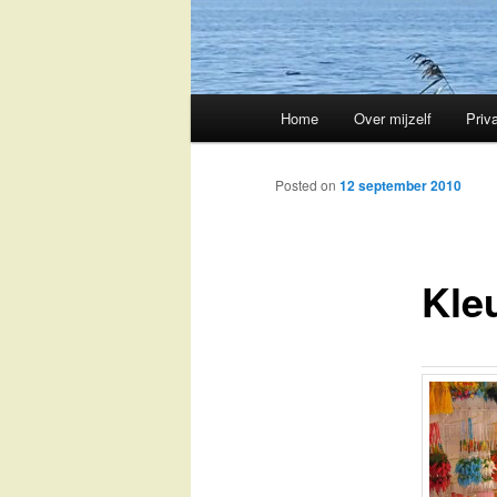
Main
Home
Over mijzelf
Priv
Skip
menu
to
Posted on
12 september 2010
primary
Kle
content