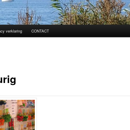
acy verklaring
CONTACT
urig