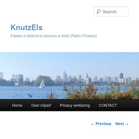
Sear
KnutzEls
It takes a lifetime to become a child (Pablo Picasso)
Main
Home
Over mijzelf
Privacy verklaring
CONTACT
Skip
menu
to
Post
←
Previous
Next
→
navigation
primary