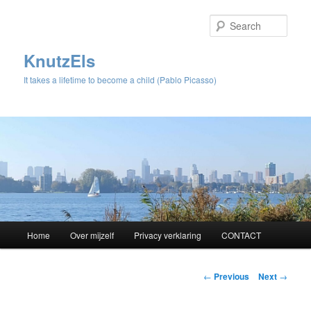
Sear
KnutzEls
It takes a lifetime to become a child (Pablo Picasso)
Main
Home
Over mijzelf
Privacy verklaring
CONTACT
Skip
menu
to
Post
←
Previous
Next
→
navigation
primary