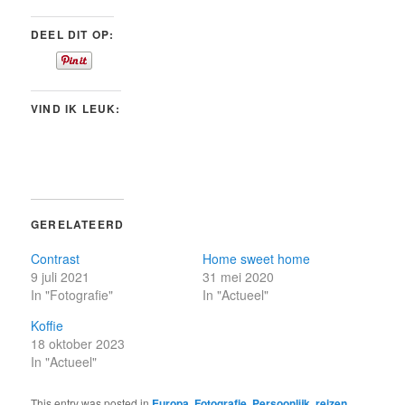
DEEL DIT OP:
VIND IK LEUK:
GERELATEERD
Contrast
Home sweet home
9 juli 2021
31 mei 2020
In "Fotografie"
In "Actueel"
Koffie
18 oktober 2023
In "Actueel"
This entry was posted in
Europa
,
Fotografie
,
Persoonlijk
,
reizen
,