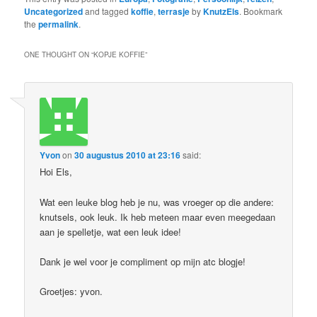
Uncategorized
and tagged
koffie
,
terrasje
by
KnutzEls
. Bookmark
the
permalink
.
ONE THOUGHT ON “
KOPJE KOFFIE
”
Yvon
on
30 augustus 2010 at 23:16
said:
Hoi Els,
Wat een leuke blog heb je nu, was vroeger op die andere:
knutsels, ook leuk. Ik heb meteen maar even meegedaan
aan je spelletje, wat een leuk idee!
Dank je wel voor je compliment op mijn atc blogje!
Groetjes: yvon.