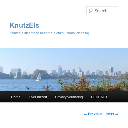
Sear
KnutzEls
It takes a lifetime to become a child (Pablo Picasso)
Main
Home
Over mijzelf
Privacy verklaring
CONTACT
Skip
menu
to
Post
←
Previous
Next
→
navigation
primary