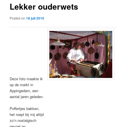
Lekker ouderwets
content
Posted on
18 juli 2010
Deze foto maakte ik
op de markt in
Appingedam, een
aantal jaren geleden.
Poffertjes bakken,
het roept bij mij altijd
zo’n nostalgisch
gevoel op.