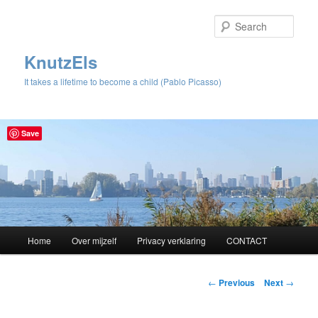
Sear
KnutzEls
It takes a lifetime to become a child (Pablo Picasso)
Save
Main
Home
Over mijzelf
Privacy verklaring
CONTACT
Skip
menu
to
Post
←
Previous
Next
→
navigation
primary