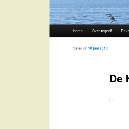
Main
Home
Over mijzelf
Priv
Skip
menu
to
Posted on
10 juni 2010
primary
De 
content