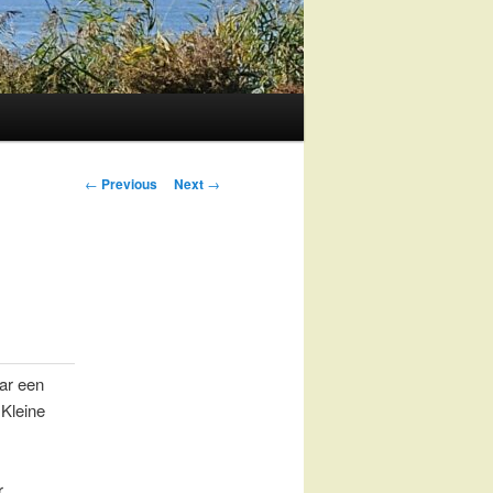
Post
←
Previous
Next
→
navigation
ar een
 Kleine
r