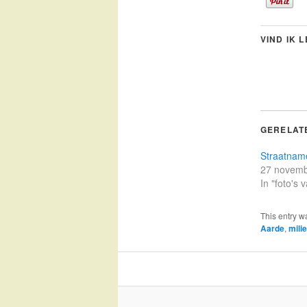
VIND IK 
GERELAT
Straatnam
27 novemb
In "foto's
This entry w
Aarde
,
mili