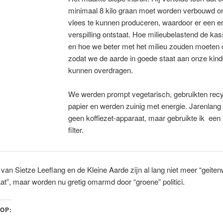
minimaal 8 kilo graan moet worden verbouwd om
vlees te kunnen produceren, waardoor er een 
verspilling ontstaat. Hoe milieubelastend de kas
en hoe we beter met het milieu zouden moeten
zodat we de aarde in goede staat aan onze kin
kunnen overdragen.
We werden prompt vegetarisch, gebruikten rec
papier en werden zuinig met energie. Jarenlang 
geen koffiezet-apparaat, maar gebruikte ik een 
filter.
van Sietze Leeflang en de Kleine Aarde zijn al lang niet meer “geiten
t”, maar worden nu gretig omarmd door “groene” politici.
 OP: