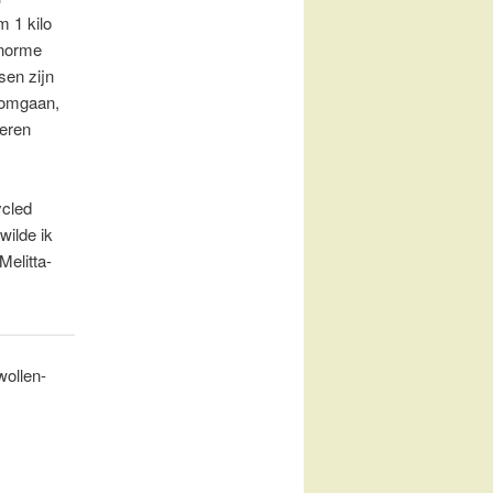
 1 kilo
enorme
sen zijn
 omgaan,
deren
ycled
wilde ik
Melitta-
wollen-