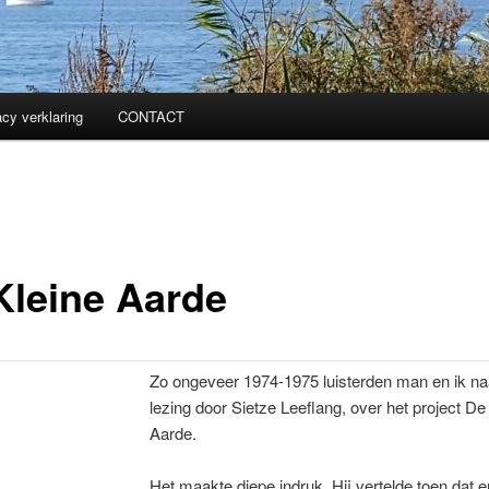
acy verklaring
CONTACT
Kleine Aarde
Zo ongeveer 1974-1975 luisterden man en ik na
lezing door Sietze Leeflang, over het project De
Aarde.
Het maakte diepe indruk. Hij vertelde toen dat e