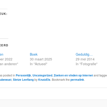
LEUK:
EERD
en
Boek
Geduldig…
er 2022
30 maart 2025
29 mei 2014
 van anderen"
In "Actueel"
In "Fotografie"
as posted in
Persoonlijk
,
Uncategorized
,
Zoeken en vinden op internet
and tagg
eubewust
,
Sietze Leeflang
by
KnutzEls
. Bookmark the
permalink
.