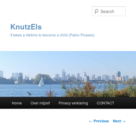
Sear
KnutzEls
It takes a lifetime to become a child (Pablo Picasso)
Main
Home
Over mijzelf
Privacy verklaring
CONTACT
Skip
menu
to
Post
←
Previous
Next
→
navigation
primary