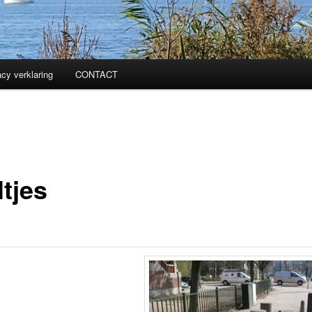
acy verklaring
CONTACT
tjes