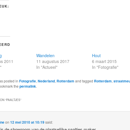
LEUK:
EERD
g
Wandelen
Hout
us 2011
11 augustus 2017
6 maart 2015
"
In "Actueel"
In "Fotografie"
as posted in
Fotografie
,
Nederland
,
Rotterdam
and tagged
Rotterdam
,
straatmeu
Bookmark the
permalink
.
ON “
PAALTJES
”
ine
on
12 mei 2010 at 10:19
said:
 is de showroom van de plaatselijke paaltjes maker.