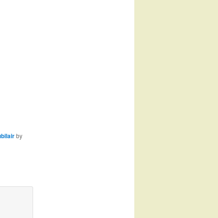
bilair
by