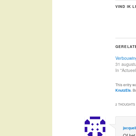
VIND IK 
GERELAT
Verbouwin
31 august
In "Actueel
This entry w
KnutzEls
. 
2 THOUGHTS 
jacquel
Of het