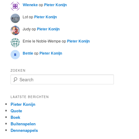
Wieneke
op
Pieter Konijn
Lot
op
Pieter Konijn
Judy
op
Pieter Konijn
Emie le Noble-Wempe
op
Pieter Konijn
Bettie
op
Pieter Konijn
ZOEKEN
S
e
a
r
LAATSTE BERICHTEN
c
Pieter Konijn
h
Quote
Boek
Buitenspelen
Dennenappels