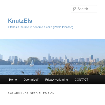
Sear
KnutzEls
It takes a lifetime to become a child (Pablo Picasso)
Main
Home
Over mijzelf
Privacy verklaring
CONTACT
Skip
Skip
menu
to
to
TAG ARCHIVES:
SPECIAL EDITION
primary
secondary