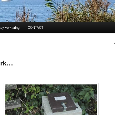
acy verklaring
CONTACT
erk…