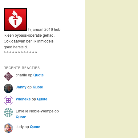
In januari 2016 heb
ik een bypass-operatie gehad.
Ook daarvan ben ik inmiddels
goed hersteld.
**********************
RECENTE REACTIES
charlie
op
Quote
Janny
op
Quote
Wieneke
op
Quote
Emie le Noble-Wempe
op
Quote
Judy
op
Quote