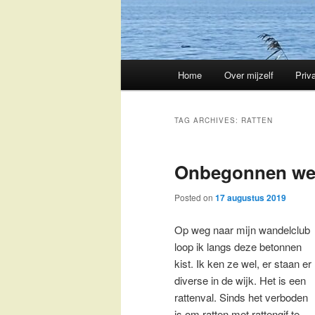
Main
Home
Over mijzelf
Priv
Skip
Skip
menu
to
to
TAG ARCHIVES:
RATTEN
primary
secondary
Onbegonnen w
content
content
Posted on
17 augustus 2019
Op weg naar mijn wandelclub
loop ik langs deze betonnen
kist. Ik ken ze wel, er staan er
diverse in de wijk. Het is een
rattenval. Sinds het verboden
is om ratten met rattengif te