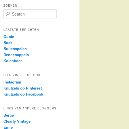
ZOEKEN
S
e
a
r
LAATSTE BERICHTEN
c
Quote
h
Boek
Buitenspelen
Dennenappels
Kolenboer
HIER VIND JE ME OOK:
Instagram
Knutzels op Pinterest
Knutzels op Facebook
LINKS VAN ANDERE BLOGGERS
Bertie
Clearly Vintage
Emie