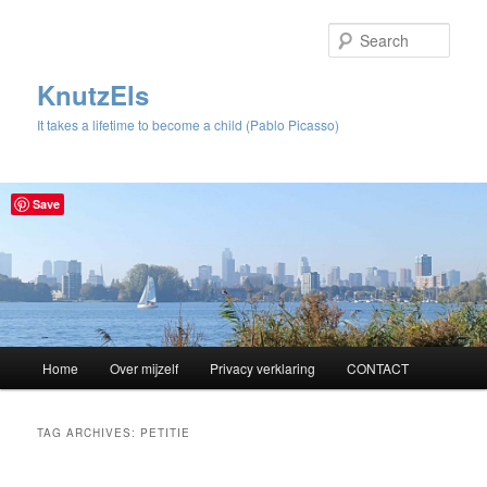
Sear
KnutzEls
It takes a lifetime to become a child (Pablo Picasso)
Save
Main
Home
Over mijzelf
Privacy verklaring
CONTACT
Skip
Skip
menu
to
to
TAG ARCHIVES:
PETITIE
primary
secondary