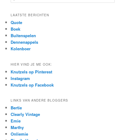
e
a
r
LAATSTE BERICHTEN
c
Quote
h
Boek
Buitenspelen
Dennenappels
Kolenboer
HIER VIND JE ME OOK:
Knutzels op Pinterest
Instagram
Knutzels op Facebook
LINKS VAN ANDERE BLOGGERS
Bertie
Clearly Vintage
Emie
Marthy
Onliemie