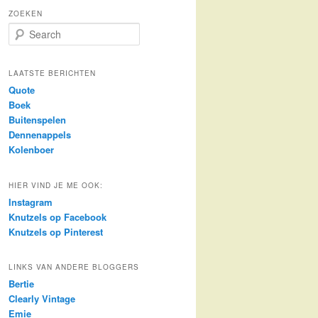
ZOEKEN
S
e
a
r
LAATSTE BERICHTEN
c
Quote
h
Boek
Buitenspelen
Dennenappels
Kolenboer
HIER VIND JE ME OOK:
Instagram
Knutzels op Facebook
Knutzels op Pinterest
LINKS VAN ANDERE BLOGGERS
Bertie
Clearly Vintage
Emie