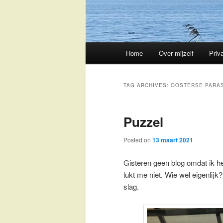
Main
Home
Over mijzelf
Priv
Skip
Skip
menu
to
to
TAG ARCHIVES:
OOSTERSE PARA
primary
secondary
Puzzel
content
content
Posted on
13 maart 2021
Gisteren geen blog omdat ik he
lukt me niet. Wie wel eigenlij
slag.