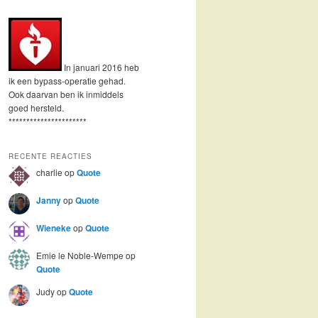
In januari 2016 heb
ik een bypass-operatie gehad.
Ook daarvan ben ik inmiddels
goed hersteld.
**********************
RECENTE REACTIES
charlie
op
Quote
Janny
op
Quote
Wieneke
op
Quote
Emie le Noble-Wempe
op
Quote
Judy
op
Quote