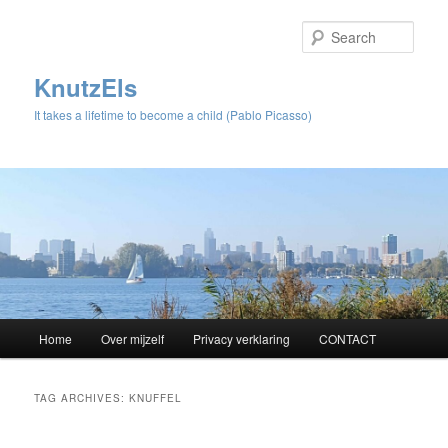
Sear
KnutzEls
It takes a lifetime to become a child (Pablo Picasso)
Main
Home
Over mijzelf
Privacy verklaring
CONTACT
Skip
Skip
menu
to
to
TAG ARCHIVES:
KNUFFEL
primary
secondary