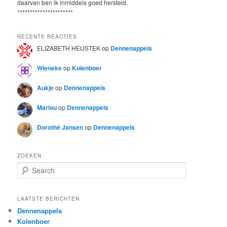
daarvan ben ik inmiddels goed hersteld.
**********************
RECENTE REACTIES
ELIZABETH HEIJSTEK
op
Dennenappels
Wieneke
op
Kolenboer
Aukje
op
Dennenappels
Marlou
op
Dennenappels
Dorothé Jansen
op
Dennenappels
ZOEKEN
S
e
a
r
LAATSTE BERICHTEN
c
Dennenappels
h
Kolenboer