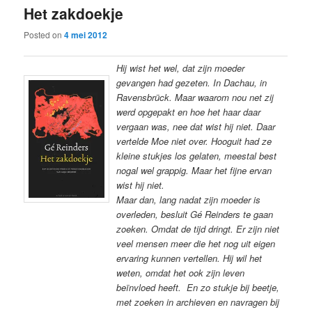
Het zakdoekje
content
content
Posted on
4 mei 2012
Hij wist het wel, dat zijn moeder
gevangen had gezeten. In Dachau, in
Ravensbrück. Maar waarom nou net zij
werd opgepakt en hoe het haar daar
vergaan was, nee dat wist hij niet. Daar
vertelde Moe niet over. Hooguit had ze
kleine stukjes los gelaten, meestal best
nogal wel grappig. Maar het fijne ervan
wist hij niet.
Maar dan, lang nadat zijn moeder is
overleden, besluit Gé Reinders te gaan
zoeken. Omdat de tijd dringt. Er zijn niet
veel mensen meer die het nog uit eigen
ervaring kunnen vertellen. Hij wil het
weten, omdat het ook zijn leven
beïnvloed heeft. En zo stukje bij beetje,
met zoeken in archieven en navragen bij