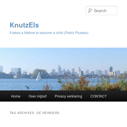
Sear
KnutzEls
It takes a lifetime to become a child (Pablo Picasso)
Main
Home
Over mijzelf
Privacy verklaring
CONTACT
Skip
Skip
menu
to
to
TAG ARCHIVES:
GÉ REINDERS
primary
secondary