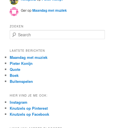
Ger
op
Maandag met muziek
ZOEKEN
S
e
a
r
LAATSTE BERICHTEN
c
Maandag met muziek
h
Pieter Konijn
Quote
Boek
Buitenspelen
HIER VIND JE ME OOK:
Instagram
Knutzels op Pinterest
Knutzels op Facebook