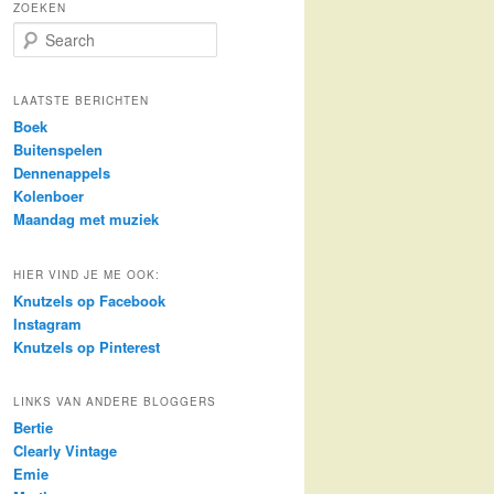
ZOEKEN
S
e
a
r
LAATSTE BERICHTEN
c
Boek
h
Buitenspelen
Dennenappels
Kolenboer
Maandag met muziek
HIER VIND JE ME OOK:
Knutzels op Facebook
Instagram
Knutzels op Pinterest
LINKS VAN ANDERE BLOGGERS
Bertie
Clearly Vintage
Emie