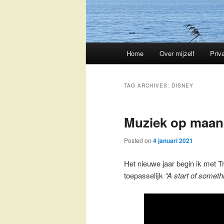
Main
Home
Over mijzelf
Priv
Skip
Skip
menu
to
to
TAG ARCHIVES:
DISNEY
primary
secondary
Muziek op maa
content
content
Posted on
4 januari 2021
Het nieuwe jaar begin ik met Tr
toepasselijk
“A start of somet