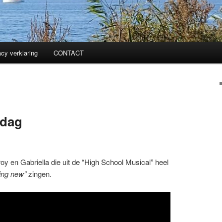
acy verklaring
CONTACT
ndag
oy en Gabriella die uit de “High School Musical” heel
hing new”
zingen.