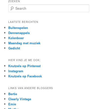
ZOEKEN
S
e
a
r
LAATSTE BERICHTEN
c
Buitenspelen
h
Dennenappels
Kolenboer
Maandag met muziek
Gedicht
HIER VIND JE ME OOK:
Knutzels op Pinterest
Instagram
Knutzels op Facebook
LINKS VAN ANDERE BLOGGERS
Bertie
Clearly Vintage
Emie