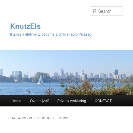
Sear
KnutzEls
It takes a lifetime to become a child (Pablo Picasso)
Main
Home
Over mijzelf
Privacy verklaring
CONTACT
Skip
Skip
menu
to
to
TAG ARCHIVES:
CHOIR ST. JOHNS
primary
secondary