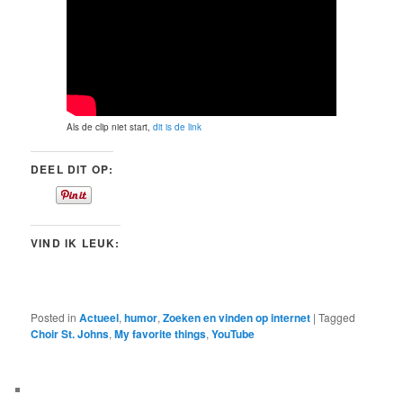
Als de clip niet start,
dit is de link
DEEL DIT OP:
VIND IK LEUK:
Posted in
Actueel
,
humor
,
Zoeken en vinden op internet
|
Tagged
Choir St. Johns
,
My favorite things
,
YouTube