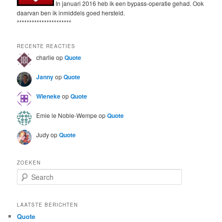
In januari 2016 heb ik een bypass-operatie gehad. Ook
daarvan ben ik inmiddels goed hersteld.
**********************
RECENTE REACTIES
charlie
op
Quote
Janny
op
Quote
Wieneke
op
Quote
Emie le Noble-Wempe
op
Quote
Judy
op
Quote
ZOEKEN
S
e
a
r
LAATSTE BERICHTEN
c
Quote
h