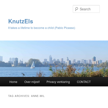
Sear
KnutzEls
It takes a lifetime to become a child (Pablo Picasso)
Main
Home
Over mijzelf
Privacy verklaring
CONTACT
Skip
Skip
menu
to
to
TAG ARCHIVES:
ANNE-WIL
primary
secondary