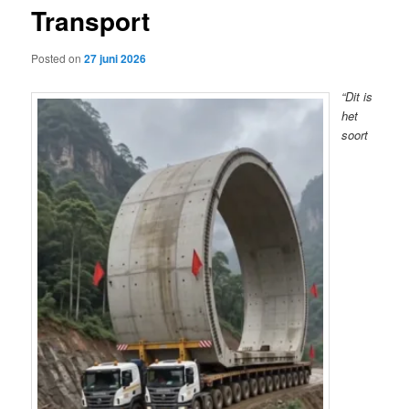
Transport
content
Posted on
27 juni 2026
“Dit is
het
soort