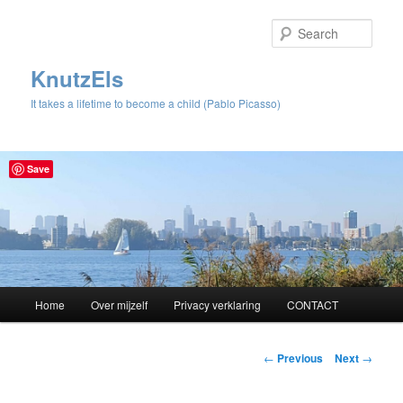
Sear
KnutzEls
It takes a lifetime to become a child (Pablo Picasso)
Save
Main
Home
Over mijzelf
Privacy verklaring
CONTACT
Skip
menu
to
Post
←
Previous
Next
→
navigation
primary