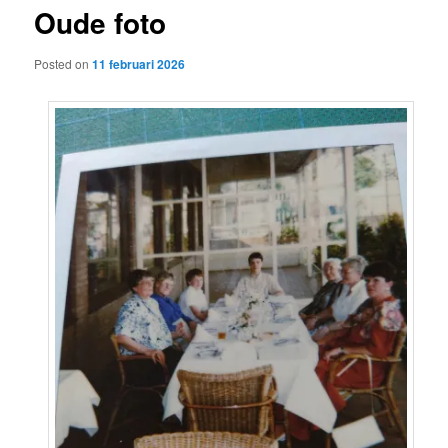
Oude foto
content
Posted on
11 februari 2026