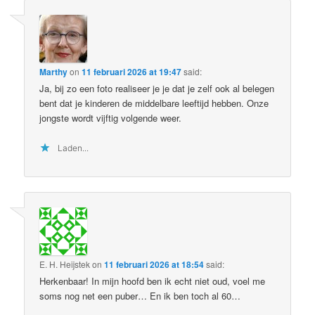
Marthy
on
11 februari 2026 at 19:47
said:
Ja, bij zo een foto realiseer je je dat je zelf ook al belegen
bent dat je kinderen de middelbare leeftijd hebben. Onze
jongste wordt vijftig volgende weer.
Laden...
E. H. Heijstek
on
11 februari 2026 at 18:54
said:
Herkenbaar! In mijn hoofd ben ik echt niet oud, voel me
soms nog net een puber… En ik ben toch al 60…