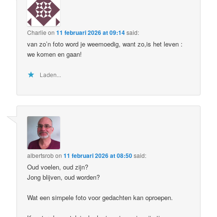
Charlie
on
11 februari 2026 at 09:14
said:
van zo’n foto word je weemoedig, want zo,is het leven :
we komen en gaan!
Laden...
albertsrob
on
11 februari 2026 at 08:50
said:
Oud voelen, oud zijn?
Jong blijven, oud worden?
Wat een simpele foto voor gedachten kan oproepen.