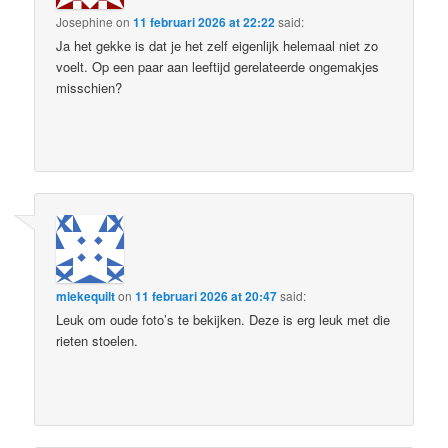
Josephine
on
11 februari 2026 at 22:22
said:
Ja het gekke is dat je het zelf eigenlijk helemaal niet zo
voelt. Op een paar aan leeftijd gerelateerde ongemakjes
misschien?
miekequilt
on
11 februari 2026 at 20:47
said:
Leuk om oude foto’s te bekijken. Deze is erg leuk met die
rieten stoelen.