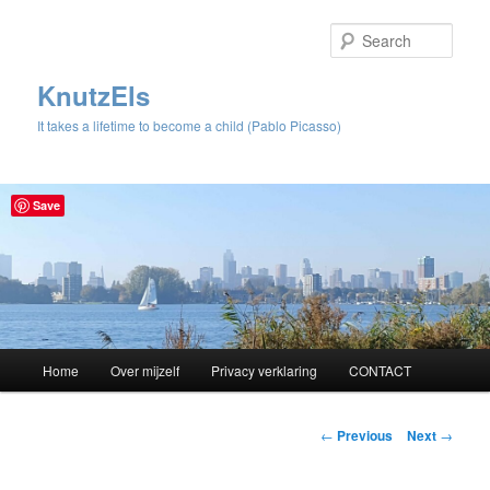
Sear
KnutzEls
It takes a lifetime to become a child (Pablo Picasso)
Save
Main
Home
Over mijzelf
Privacy verklaring
CONTACT
Skip
menu
to
Post
←
Previous
Next
→
navigation
primary