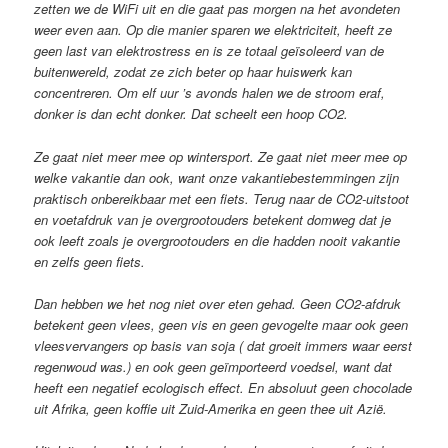
zetten we de WiFi uit en die gaat pas morgen na het avondeten
weer even aan. Op die manier sparen we elektriciteit, heeft ze
geen last van elektrostress en is ze totaal geïsoleerd van de
buitenwereld, zodat ze zich beter op haar huiswerk kan
concentreren. Om elf uur ’s avonds halen we de stroom eraf,
donker is dan echt donker. Dat scheelt een hoop CO2.
Ze gaat niet meer mee op wintersport. Ze gaat niet meer mee op
welke vakantie dan ook, want onze vakantiebestemmingen zijn
praktisch onbereikbaar met een fiets. Terug naar de CO2-uitstoot
en voetafdruk van je overgrootouders betekent domweg dat je
ook leeft zoals je overgrootouders en die hadden nooit vakantie
en zelfs geen fiets.
Dan hebben we het nog niet over eten gehad. Geen CO2-afdruk
betekent geen vlees, geen vis en geen gevogelte maar ook geen
vleesvervangers op basis van soja ( dat groeit immers waar eerst
regenwoud was.) en ook geen geïmporteerd voedsel, want dat
heeft een negatief ecologisch effect. En absoluut geen chocolade
uit Afrika, geen koffie uit Zuid-Amerika en geen thee uit Azië.