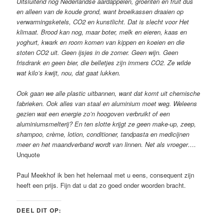
Uitsluitend nog Nederlandse aardappelen, groenten en fruit dus
en alleen van de koude grond, want broeikassen draaien op
verwarmingsketels, CO2 en kunstlicht. Dat is slecht voor Het
klimaat. Brood kan nog, maar boter, melk en eieren, kaas en
yoghurt, kwark en room komen van kippen en koeien en die
stoten CO2 uit. Geen ijsjes in de zomer. Geen wijn. Geen
frisdrank en geen bier, die belletjes zijn immers CO2. Ze wilde
wat kilo’s kwijt, nou, dat gaat lukken.
Ook gaan we alle plastic uitbannen, want dat komt uit chemische
fabrieken. Ook alles van staal en aluminium moet weg. Weleens
gezien wat een energie zo’n hoogoven verbruikt of een
aluminiumsmelterij? En ten slotte krijgt ze geen make-up, zeep,
shampoo, crème, lotion, conditioner, tandpasta en medicijnen
meer en het maandverband wordt van linnen. Net als vroeger….
Unquote
Paul Meekhof ik ben het helemaal met u eens, consequent zijn
heeft een prijs. Fijn dat u dat zo goed onder woorden bracht.
DEEL DIT OP: