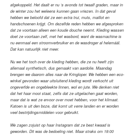
afgekoppeld. Het daalt er nu ‘s avonds tot twaalf graden, maar in
de winter zou het weleens kunnen gaan vriezen. In dat geval
hebben we beloofd dat ze een extra trui, muts, maillot en
handschoenen krijgt. Om dezelfde reden hebben we afgesproken
dat ze voortaan alleen een koude douche neemt. Kleding wassen
doet ze voortaan zelf, met het wasbord, want de wasmachine is
nu eenmaal een stroomverbruiker en de wasdroger al helemáál.
Dat kan natuurlijk niet meer.
Nu we het toch over de kleding hebben, die ze nu heeft zijn
allemaal synthetisch, dus gemaakt van aardolie. Maandag
brengen we daarom alles naar de Kringloper. We hebben een eco-
winkel gevonden waar uitsluitend kleding wordt verkocht uit
ongeverfde en ongebleekte linnen, wol en jute. We denken niet
dat het haar mooi staat, zelfs dat ze uitgelachen gaat worden,
maar dat is wat ze ervoor over moet hebben, voor het klimaat.
Katoen is uit den boze, dat komt uit verre landen en er worden
veel bestrijdingsmiddelen voor gebruikt.
We zagen zojuist op haar Instagram dat ze best kwaad is
geworden. Dit was de bedoeling niet. Maar straks om 19:00