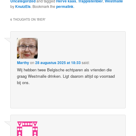
Uncategorized
and tagged
Hervé kaas
,
Trappistenbier
,
Westmalle
by
KnutzEls
. Bookmark the
permalink
.
6 THOUGHTS ON “
BIER
”
Marthy
on
28 augustus 2025 at 18:33
said:
Wij hebben twee Belgische echtparen als vrienden die
graag Westmalle drinken. Ligt daarom altijd op voorraad
bij ons.