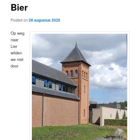
Bier
content
Posted on
28 augustus 2025
Op weg
naar
Lier
wilden
we niet
door