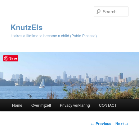
Sear
KnutzEls
It takes a lifetime to become a child (Pablo Picasso)
Save
Main
Home
Over mijzelf
Privacy verklaring
CONTACT
Skip
menu
to
Post
←
Previous
Next
→
navigation
primary