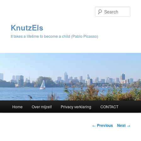
Sear
KnutzEls
It takes a lifetime to become a child (Pablo Picasso)
Main
Home
Over mijzelf
Privacy verklaring
CONTACT
Skip
menu
to
Post
←
Previous
Next
→
navigation
primary