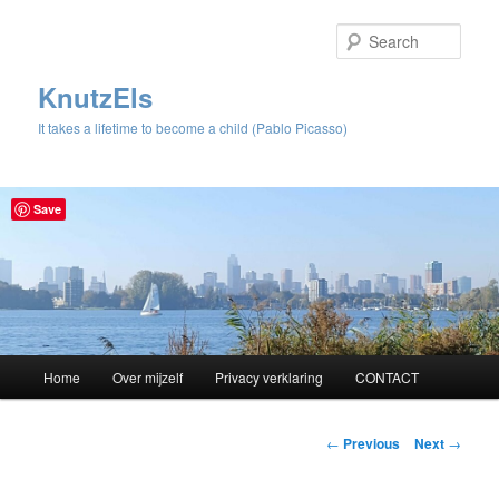
Sear
KnutzEls
It takes a lifetime to become a child (Pablo Picasso)
Save
Main
Home
Over mijzelf
Privacy verklaring
CONTACT
Skip
menu
to
Post
←
Previous
Next
→
navigation
primary