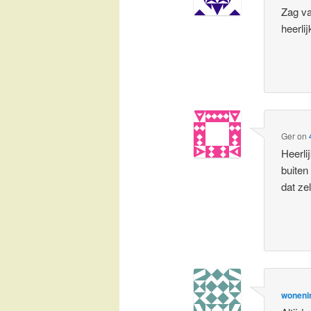
Zag va
heerlij
Ger
on
Heerli
buiten
dat ze
woneni