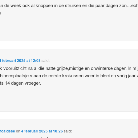
n de week ook al knoppen in de struiken en die paar dagen zon…ech
k
4 februari 2025 at 12:03
said:
jk vooruitzicht na al die natte,grijze,mistige en onwinterse dagen.In mi
 binnenplaatsje staan de eerste krokussen weer in bloei en vorig jaar
lfs 14 dagen vroeger.
ncaldese
on
4 februari 2025 at 10:26
said: