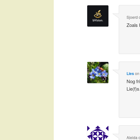
Sjoerd
Zoals 
Lies
o
Nog fr
Lie(f)s
Aleida