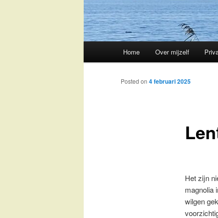
Main
Home
Over mijzelf
Priv
Skip
menu
to
Posted on
4 februari 2025
primary
Len
content
Het zijn n
magnolia i
wilgen ge
voorzichti