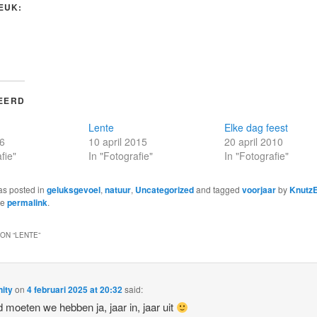
LEUK:
EERD
Lente
Elke dag feest
16
10 april 2015
20 april 2010
fie"
In "Fotografie"
In "Fotografie"
as posted in
geluksgevoel
,
natuur
,
Uncategorized
and tagged
voorjaar
by
KnutzE
he
permalink
.
ON “
LENTE
”
ity
on
4 februari 2025 at 20:32
said:
 moeten we hebben ja, jaar in, jaar uit