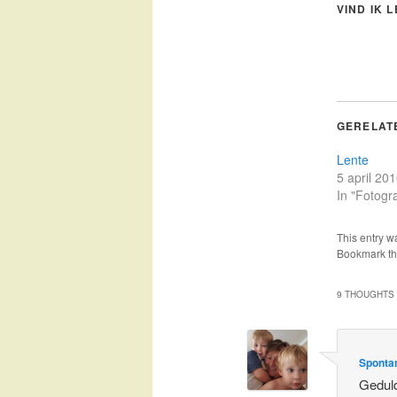
VIND IK 
GERELAT
Lente
5 april 20
In "Fotogra
This entry w
Bookmark t
9 THOUGHTS 
Spontan
Geduld