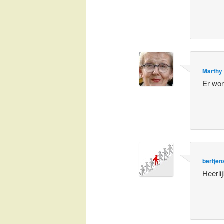
Marthy
Er wor
bertjen
Heerli