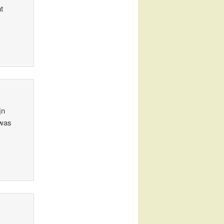
t
jn
 was