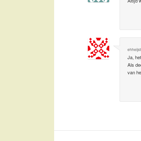
Altijd
ehheijs
Ja, he
Als de
van het