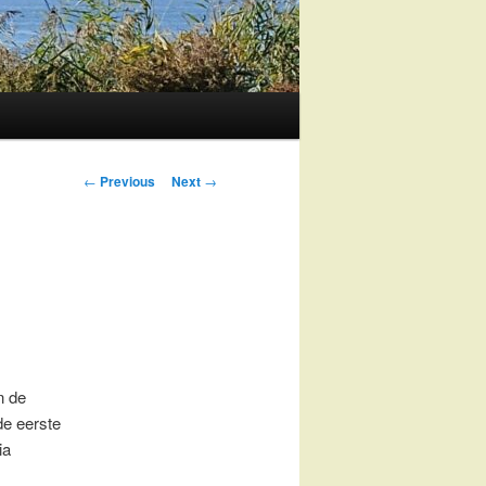
Post
←
Previous
Next
→
navigation
n de
de eerste
ia