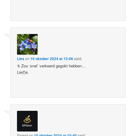
Lies
on
10 oktober 2024 at 12:06
said:
‘k Zou ‘snel’ verkeerd gegokt hebben…
Lie(f)s.
Sjoerd
on
10 oktober 2024 at 10:40
said: