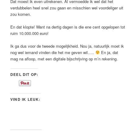
Dat moest ik even uitrekenen. Al vermoedde ik wel dat het
verdubbelen heel snel zou gaan en misschien wel voordeliger uit
zou komen.
En dat klopte! Want na dertig dagen is die ene cent opgelopen tot
ruim 10.000.000 euro!
Ik ga dus voor de tweede mogelijkheid. Nou ja, natuurlijk moet ik
nog wel iemand vinden die het me geven wil…..
En ja, dat
mag na afloop, met een digitale bijschrijving op m’n rekening.
DEEL DIT OP:
VIND IK LEUK: