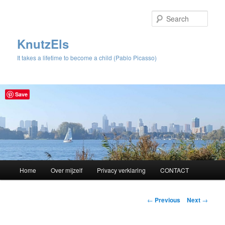
Sear
KnutzEls
It takes a lifetime to become a child (Pablo Picasso)
Save
Main
Home
Over mijzelf
Privacy verklaring
CONTACT
Skip
menu
to
Post
←
Previous
Next
→
navigation
primary