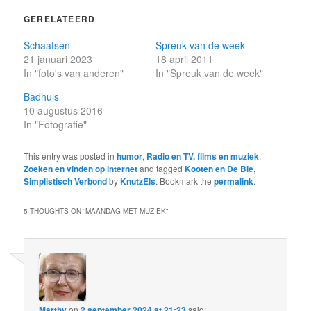
GERELATEERD
Schaatsen
Spreuk van de week
21 januari 2023
18 april 2011
In "foto's van anderen"
In "Spreuk van de week"
Badhuis
10 augustus 2016
In "Fotografie"
This entry was posted in
humor
,
Radio en TV, films en muziek
,
Zoeken en vinden op internet
and tagged
Kooten en De Bie
,
Simplistisch Verbond
by
KnutzEls
. Bookmark the
permalink
.
5 THOUGHTS ON “
MAANDAG MET MUZIEK
”
Marthy
on
2 september 2024 at 21:23
said: