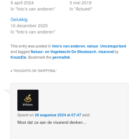
9 april 2024
3 mei 2019
In "foto's van anderen"
In "Actueel"
Gelukkig
10 december 2025
In "foto's van anderen"
This entry was posted in
foto's van anderen
,
natuur
,
Uncategorized
and tagged
Natuur- en Vogelwacht De Biesbosch
,
visarend
by
KnutzEls
. Bookmark the
permalink
.
4 THOUGHTS ON “
SKIPPYBAL
”
Sjoerd
on
28 augustus 2024 at 07:47
said:
Mooi dat ze aan de visarend denken…