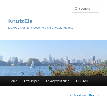
Sear
KnutzEls
It takes a lifetime to become a child (Pablo Picasso)
Main
Home
Over mijzelf
Privacy verklaring
CONTACT
Skip
menu
to
Post
←
Previous
Next
→
navigation
primary