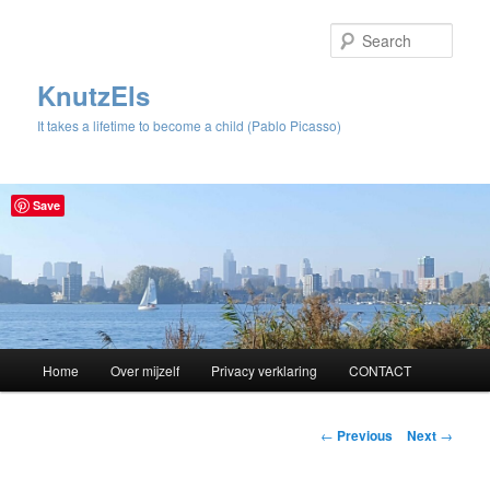
Sear
KnutzEls
It takes a lifetime to become a child (Pablo Picasso)
Save
Main
Home
Over mijzelf
Privacy verklaring
CONTACT
Skip
menu
to
Post
←
Previous
Next
→
navigation
primary