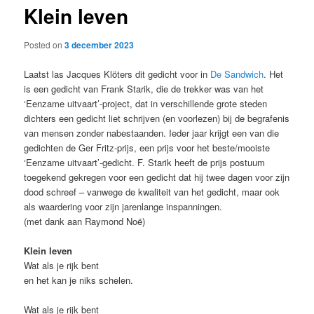
Klein leven
content
Posted on
3 december 2023
Laatst las Jacques Klöters dit gedicht voor in
De Sandwich
. Het
is een gedicht van Frank Starik, die de trekker was van het
‘Eenzame uitvaart’-project, dat in verschillende grote steden
dichters een gedicht liet schrijven (en voorlezen) bij de begrafenis
van mensen zonder nabestaanden. Ieder jaar krijgt een van die
gedichten de Ger Fritz-prijs, een prijs voor het beste/mooiste
‘Eenzame uitvaart’-gedicht. F. Starik heeft de prijs postuum
toegekend gekregen voor een gedicht dat hij twee dagen voor zijn
dood schreef – vanwege de kwaliteit van het gedicht, maar ook
als waardering voor zijn jarenlange inspanningen.
(met dank aan Raymond Noë)
Klein leven
Wat als je rijk bent
en het kan je niks schelen.
Wat als je rijk bent