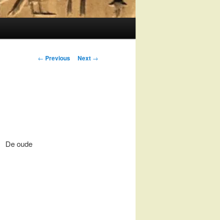
Post
←
Previous
Next
→
navigation
De oude