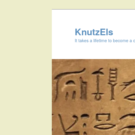
KnutzEls
It takes a lifetime to become a 