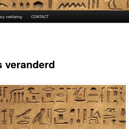
acy verklaring
CONTACT
s veranderd