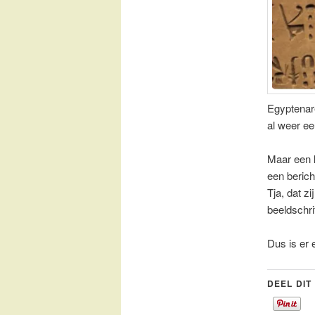
Egyptenar
al weer ee
Maar een k
een beric
Tja, dat z
beeldschrif
Dus is er 
DEEL DIT