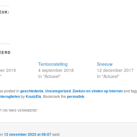
LEUK:
EERD
Tentoonstelling
Sneeuw
er 2019
4 september 2018
12 december 2017
"
In "Actueel"
In "Actueel"
as posted in
geschiedenis
,
Uncategorized
,
Zoeken en vinden op internet
and tag
hierogliefen
by
KnutzEls
. Bookmark the
permalink
.
 ON “
NIKS VERANDERD
”
on
12 november 2023 at 08:07
said: