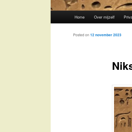
Main
Home
Over mijzelf
Priv
Skip
menu
to
Posted on
12 november 2023
primary
Nik
content