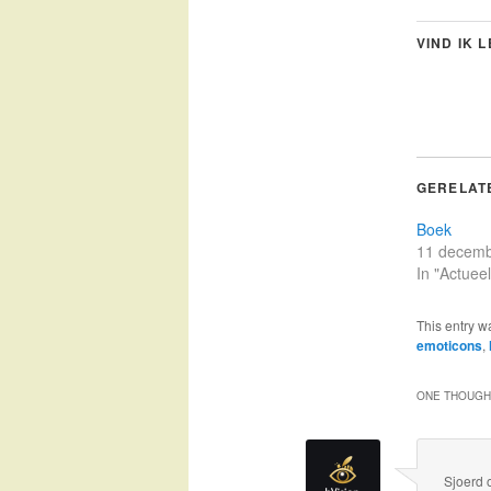
VIND IK 
GERELAT
Boek
11 decemb
In "Actueel
This entry w
emoticons
,
ONE THOUGHT
Sjoerd