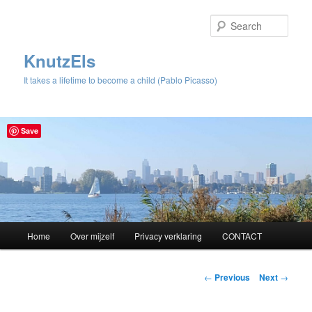
Sear
KnutzEls
It takes a lifetime to become a child (Pablo Picasso)
Save
Main
Home
Over mijzelf
Privacy verklaring
CONTACT
Skip
menu
to
Post
←
Previous
Next
→
navigation
primary