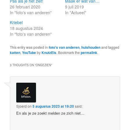
Pas als je het ziet!
Maak er wat van…
26 februari 2020
9 juli 2019
In "foto's van anderen"
In "Actueel"
Kriebel
18 augustus 2024
In "foto's van anderen"
This entry was posted in
foto's van anderen
,
huishouden
and tagged
katten
,
YouTube
by
KnutzEls
. Bookmark the
permalink
.
3 THOUGHTS ON “
ONGEZIEN
”
Sjoerd
on
5 augustus 2023 at 19:20
said:
En als je ze zoekt melden ze zich niet…