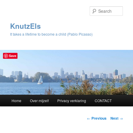
Sear
KnutzEls
It takes a lifetime to become a child (Pablo Picasso)
Save
Main
Home
Over mijzelf
Privacy verklaring
CONTACT
Skip
menu
to
Post
←
Previous
Next
→
navigation
primary