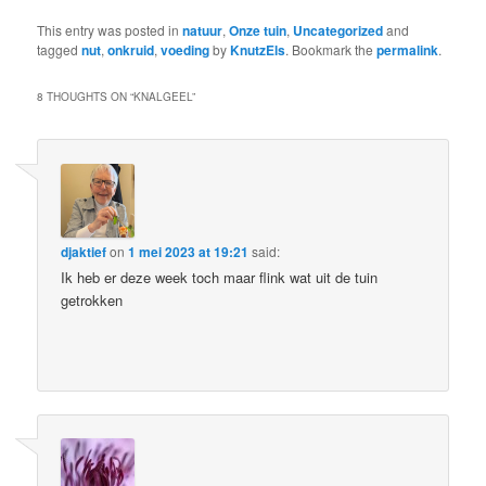
This entry was posted in
natuur
,
Onze tuin
,
Uncategorized
and
tagged
nut
,
onkruid
,
voeding
by
KnutzEls
. Bookmark the
permalink
.
8 THOUGHTS ON “
KNALGEEL
”
djaktief
on
1 mei 2023 at 19:21
said:
Ik heb er deze week toch maar flink wat uit de tuin
getrokken