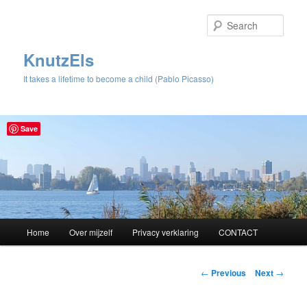
Sear
KnutzEls
It takes a lifetime to become a child (Pablo Picasso)
Save
Main
Home
Over mijzelf
Privacy verklaring
CONTACT
Skip
menu
to
Post
←
Previous
Next
→
navigation
primary