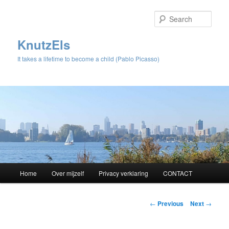
Sear
KnutzEls
It takes a lifetime to become a child (Pablo Picasso)
Main
Home
Over mijzelf
Privacy verklaring
CONTACT
Skip
menu
to
Post
←
Previous
Next
→
navigation
primary