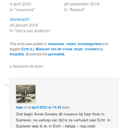
4 april 2023
28 september 2019
In "museums"
In "Actueel"
Veerkracht
26 januari 2018
In "foto's van anderen"
This entry was posted in
museums
,
reizen
,
Uncategorized
and
tagged
Echt (L)
,
Museum van de vrouw
,
muze
,
vrouwen
by
KnutzEls
. Bookmark the
permalink
.
5 THOUGHTS ON “
ECHT
”
Inge
on
2 april 2023 at 14:45
said:
Ooit begin Annie Smeets dit museum bij haar thuis in
Susteren, na verloop van tijd is ze verhuisd naar Echt. In
Susteren was ik er, in Echt – helaas – nog nooit.