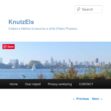
Sear
KnutzEls
It takes a lifetime to become a child (Pablo Picasso)
Save
Main
Home
Over mijzelf
Privacy verklaring
CONTACT
Skip
menu
to
Post
←
Previous
Next
→
navigation
primary