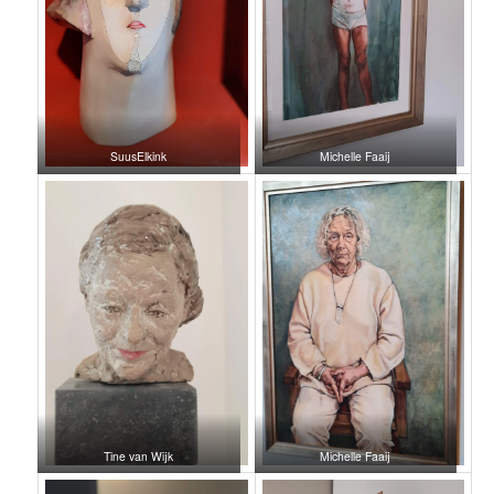
SuusElkink
Michelle Faaij
Tine van Wijk
Michelle Faaij