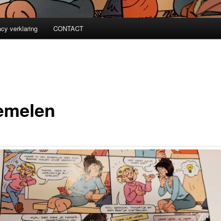
acy verklaring
CONTACT
emelen