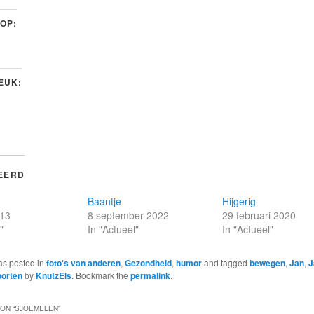
 OP:
LEUK:
EERD
Baantje
Hijgerig
013
8 september 2022
29 februari 2020
"
In "Actueel"
In "Actueel"
as posted in
foto's van anderen
,
Gezondheid
,
humor
and tagged
bewegen
,
Jan
,
J
porten
by
KnutzEls
. Bookmark the
permalink
.
ON “
SJOEMELEN
”