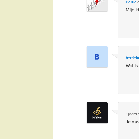
Bertie
Mijn i
bertieb
Wat is
Sjoerd
Je moe