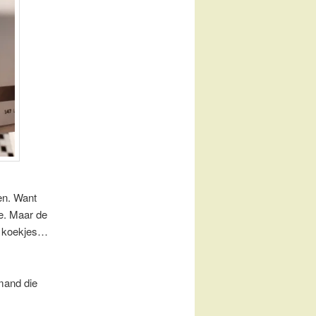
en. Want
e. Maar de
ke koekjes…
mand die