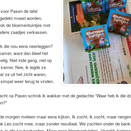
voor Pasen de tafel
d gedekt moest worden,
ok de bloementuintjes met
ndere zaadjes verkassen.
ik die nou eens neerleggen?
 kamer, want dan bleef het
lig. Niet inde gang, niet op
 kamer. Nee, ik legde ze
r ze uit het zicht waren,
simpel weer terug te vinden.
acht na Pasen schrok ik wakker met de gedachte “Waar heb ik die d
en?”
de morgen meteen maar eens kijken. Ik zocht, ik zocht, maar nergen
ok Leo zocht mee, maar zonder resultaat. We zochten onder de bank,
, in alle keukenkastjes. Maar geen bloementuintjes. Vagelijk herinn