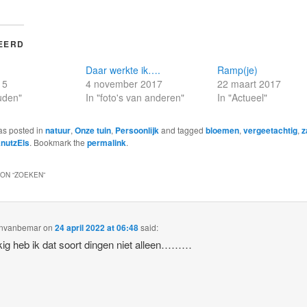
EERD
Daar werkte ik….
Ramp(je)
15
4 november 2017
22 maart 2017
uden"
In "foto's van anderen"
In "Actueel"
as posted in
natuur
,
Onze tuin
,
Persoonlijk
and tagged
bloemen
,
vergeetachtig
,
z
nutzEls
. Bookmark the
permalink
.
ON “
ZOEKEN
”
invanbemar
on
24 april 2022 at 06:48
said:
ig heb ik dat soort dingen niet alleen………