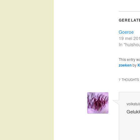
GERELAT
Goeroe
19 mei 20
In "huisho
This entry w
zoeken
by
K
7 THOUGHTS 
volkstu
Gelukk