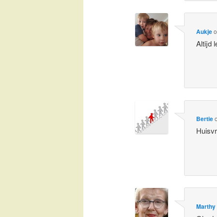
Aukje
Altijd
Bertie
Huisv
Marthy