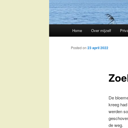
Main
Home
Over mijzelf
Priv
Skip
menu
to
Posted on
23 april 2022
primary
Zoe
content
De bloemen
kreeg had 
werden so
geschoven,
de weg.