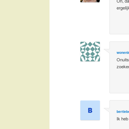
Oh, da
ergelij
woneni
Onuits
zoeken
bertieb
Ik heb