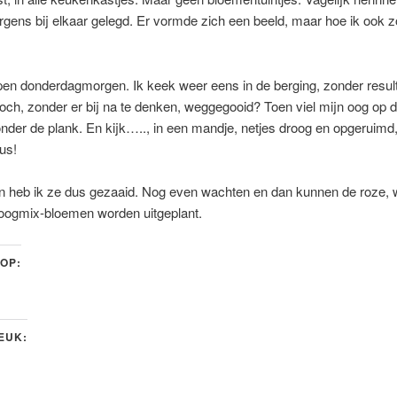
ergens bij elkaar gelegd. Er vormde zich een beeld, maar hoe ik ook 
pen donderdagmorgen. Ik keek weer eens in de berging, zonder resul
toch, zonder er bij na te denken, weggegooid? Toen viel mijn oog op 
onder de plank. En kijk….., in een mandje, netjes droog en opgeruimd
us!
n heb ik ze dus gezaaid. Nog even wachten en dan kunnen de roze, wi
oogmix-bloemen worden uitgeplant.
 OP:
LEUK: