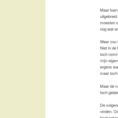
Maar toen 
uitgebrei
moesten o
nog wat a
Waar zou 
Niet in de
toch romme
mijn eigen
ergens waa
maar toch 
Maar de n
toch gelat
De volgen
vinden. O
boekenkast