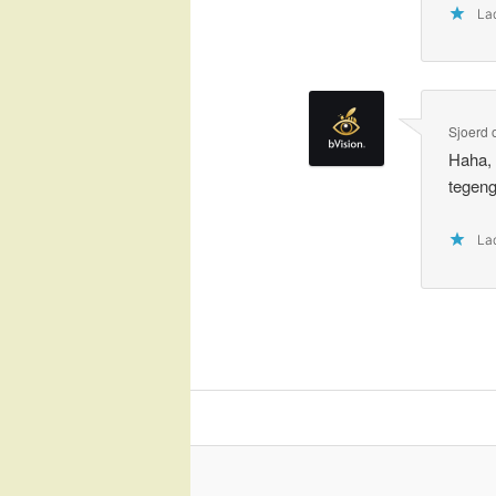
Lad
Sjoerd
Haha, 
tegen
Lad