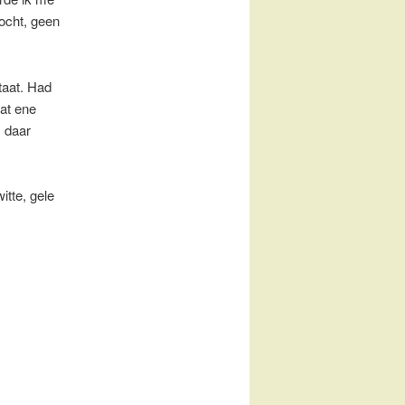
zocht, geen
taat. Had
dat ene
, daar
tte, gele