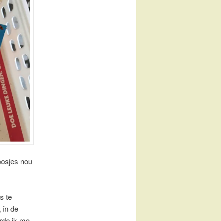
oosjes nou
s te
 in de
erde ik me