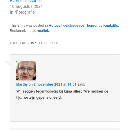
Even er tussenuit
18 augustus 2021
In "Fotografie"
This entry was posted in
Actueel
,
geluksgevoel
,
humor
by
KnutzEls
.
Bookmark the
permalink
.
4 THOUGHTS ON “
ER TUSSENUIT
”
Marthy
on
2 november 2021 at 14:51
said:
Wij zeggen tegenwoordig bij bijna alles; ‘We hebben de
tijd, we zijn gepensioneerd’.