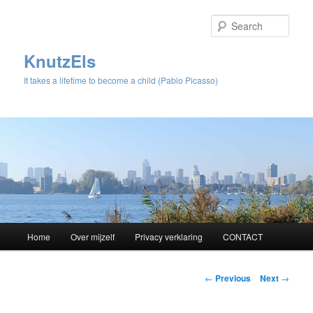
Sear
KnutzEls
It takes a lifetime to become a child (Pablo Picasso)
Main
Home
Over mijzelf
Privacy verklaring
CONTACT
Skip
menu
to
Post
←
Previous
Next
→
navigation
primary