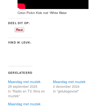
Coton Pickin Kids met “White Water
DEEL DIT OP:
VIND IK LEUK:
GERELATEERD
Maandag met muziek
Maandag met muziek
29 september 2025
2 december 2024
In "Radio en TV, films en
In "geluksgevoel"
muziek"
Maandag met muziek