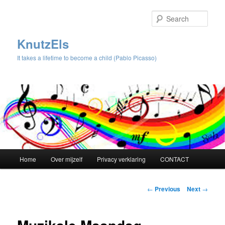
Sear
KnutzEls
It takes a lifetime to become a child (Pablo Picasso)
Main
Home
Over mijzelf
Privacy verklaring
CONTACT
Skip
menu
to
Post
←
Previous
Next
→
navigation
primary
content