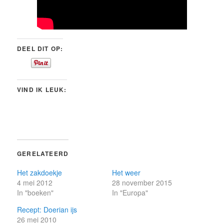
DEEL DIT OP:
VIND IK LEUK:
GERELATEERD
Het zakdoekje
Het weer
4 mei 2012
28 november 2015
In "boeken"
In "Europa"
Recept: Doerian ijs
26 mei 2010