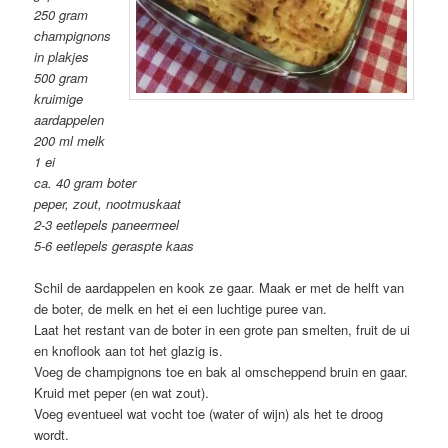
250 gram
champignons
in plakjes
500 gram
kruimige
aardappelen
200 ml melk
1 ei
ca. 40 gram boter
peper, zout, nootmuskaat
2-3 eetlepels paneermeel
5-6 eetlepels geraspte kaas
Schil de aardappelen en kook ze gaar. Maak er met de helft van
de boter, de melk en het ei een luchtige puree van.
Laat het restant van de boter in een grote pan smelten, fruit de ui
en knoflook aan tot het glazig is.
Voeg de champignons toe en bak al omscheppend bruin en gaar.
Kruid met peper (en wat zout).
Voeg eventueel wat vocht toe (water of wijn) als het te droog
wordt.