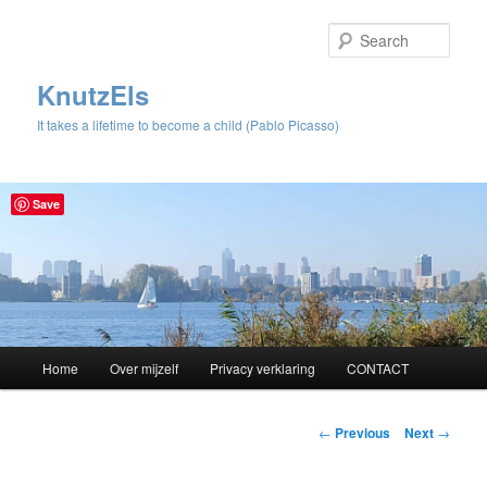
Sear
KnutzEls
It takes a lifetime to become a child (Pablo Picasso)
Save
Main
Home
Over mijzelf
Privacy verklaring
CONTACT
Skip
menu
to
Post
←
Previous
Next
→
navigation
primary