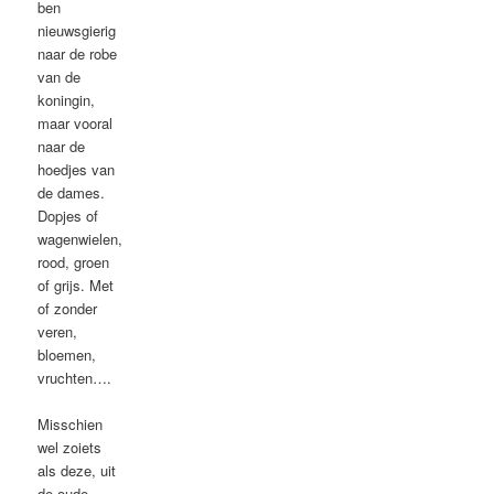
ben
nieuwsgierig
naar de robe
van de
koningin,
maar vooral
naar de
hoedjes van
de dames.
Dopjes of
wagenwielen,
rood, groen
of grijs. Met
of zonder
veren,
bloemen,
vruchten….
Misschien
wel zoiets
als deze, uit
de oude