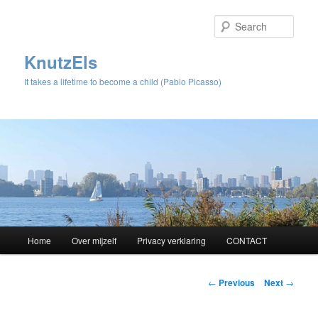
Sear
KnutzEls
It takes a lifetime to become a child (Pablo Picasso)
Main
Home
Over mijzelf
Privacy verklaring
CONTACT
Skip
menu
to
Post
←
Previous
Next
→
navigation
primary