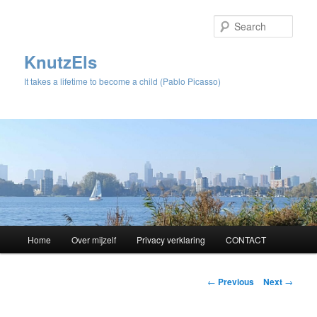
Sear
KnutzEls
It takes a lifetime to become a child (Pablo Picasso)
Main
Home
Over mijzelf
Privacy verklaring
CONTACT
Skip
menu
to
Post
←
Previous
Next
→
navigation
primary